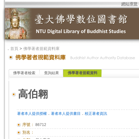
網站導覽
．
首頁
>
佛學著者規範資料庫
佛學著者檢索
查詢結果
佛學著者規範資料
高伯翱
．
．
著者本人提供授權
著者本人提供書目
校正著者資訊
序號：
86712
別名：