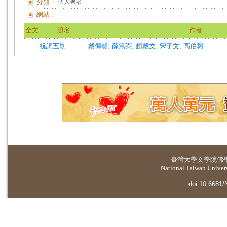
分類：
個人著者
網站：
全文
題名
作者
祝詞五則
戴傳賢
;
薛篤弼
;
趙戴文
;
宋子文
;
高伯翱
臺灣大學
文學院佛
National Taiwan Universi
doi:10.6681