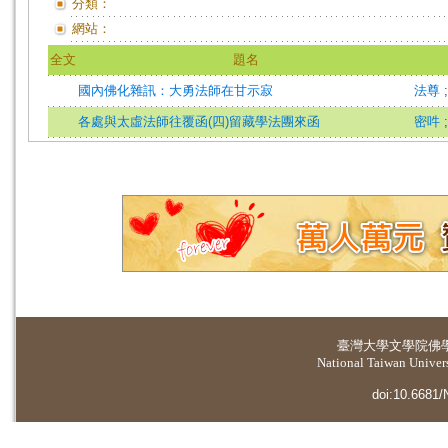
分類：
網站：
全文
題名
國內佛化雜訊：大勇法師在甘示寂
法尊
各處與太虛法師往覆函(四)留藏學法團來函
密吽
臺灣大學
文學院佛
National Taiwan Universi
doi:10.6681