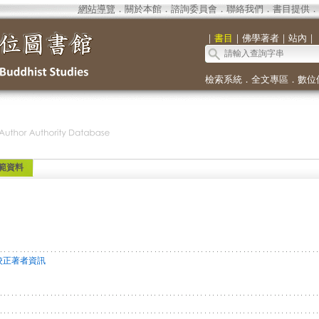
網站導覽
．
關於本館
．
諮詢委員會
．
聯絡我們
．
書目提供
．
｜
書目
｜
佛學著者
｜
站內
｜
檢索系統
．
全文專區
．
數位
範資料
校正著者資訊