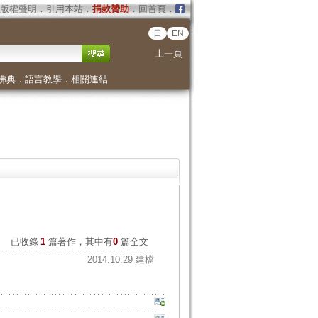
版權聲明
．
引用本站
．
捐款贊助
．
回首頁
．
日
EN
上一頁
佛典
．
語言教學
．
相關連結
已收錄
1
篇著作，其中有
0
篇全文
2014.10.29 建檔