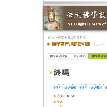
．
首頁
>
佛學著者規範資料庫
佛學著者檢索
查詢結果
佛學著者規
終鳴
．
．
著者本人提供授權
著者本人提供書目
序號：
88136
別名：