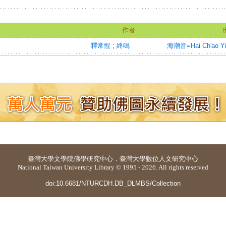
名
作者
釋常惺
;
終鳴
海潮音=Hai Ch'ao Y
臺灣大學
文學院佛學研究中心
．
臺灣大學數位人文研究中心
National Taiwan University Library © 1995 - 2026. All rights reserved
doi:10.6681/NTURCDH.DB_DLMBS/Collection