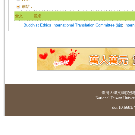
網站：
全文
題名
Buddhist Ethics
International Translation Committee (編)
;
Inter
臺灣大學
文學院佛
National Taiwan Universi
doi:10.6681