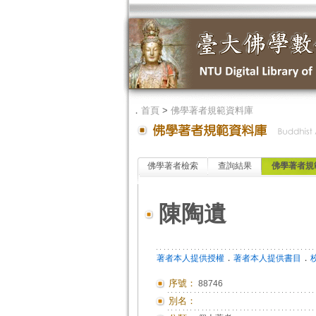
．
首頁
>
佛學著者規範資料庫
佛學著者檢索
查詢結果
佛學著者規
陳陶遺
．
．
著者本人提供授權
著者本人提供書目
序號：
88746
別名：