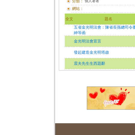
分類：
個人著者
網站：
全文
題名
五省金光明法會：陳省長孫總司令
紳等函
金光明法會宣言
發起建造金光明塔啟
震夫先生生西題辭