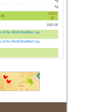
出版日
出處
期
1926.05
he World Buddhist Lay
he World Buddhist Lay