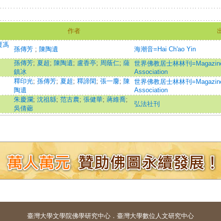
作者
覆馮
孫傳芳
;
陳陶遺
海潮音=Hai Ch'ao Yin
孫傳芳
;
夏超
;
陳陶遺
;
盧香亭
;
周蔭仁
;
薩
世界佛教居士林林刊=Magazine of t
鎮冰
Association
釋印光
;
孫傳芳
;
夏超
;
釋諦閑
;
張一麐
;
陳
世界佛教居士林林刊=Magazine of t
陶遺
Association
朱慶瀾
;
沈祖緜
;
范古農
;
張健華
;
蔣維喬
;
弘法社刊
吳倩薌
臺灣大學
文學院佛學研究中心
．
臺灣大學數位人文研究中心