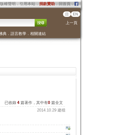
版權聲明
．
引用本站
．
捐款贊助
．
回首頁
．
日
EN
上一頁
佛典
．
語言教學
．
相關連結
已收錄
4
篇著作，其中有
0
篇全文
2014.10.29 建檔