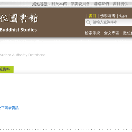
網站導覽
．
關於本館
．
諮詢委員會
．
聯絡我們
．
書目提供
．
｜
書目
｜
佛學著者
｜
站內
｜
檢索系統
．
全文專區
．
數位
範資料
校正著者資訊