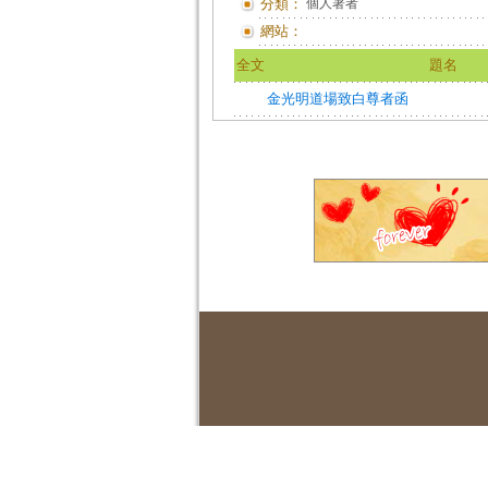
分類：
個人著者
網站：
全文
題名
金光明道場致白尊者函