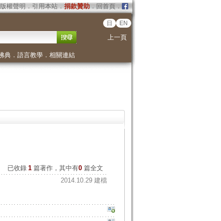
版權聲明
．
引用本站
．
捐款贊助
．
回首頁
．
日
EN
上一頁
佛典
．
語言教學
．
相關連結
已收錄
1
篇著作，其中有
0
篇全文
2014.10.29 建檔