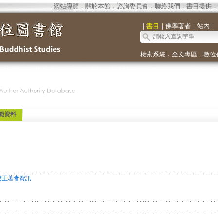
網站導覽
．
關於本館
．
諮詢委員會
．
聯絡我們
．
書目提供
．
｜
書目
｜
佛學著者
｜
站內
｜
檢索系統
．
全文專區
．
數位
範資料
校正著者資訊