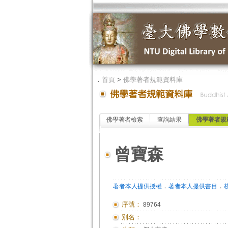
．
首頁
>
佛學著者規範資料庫
佛學著者檢索
查詢結果
佛學著者規
曾寶森
．
．
著者本人提供授權
著者本人提供書目
序號：
89764
別名：