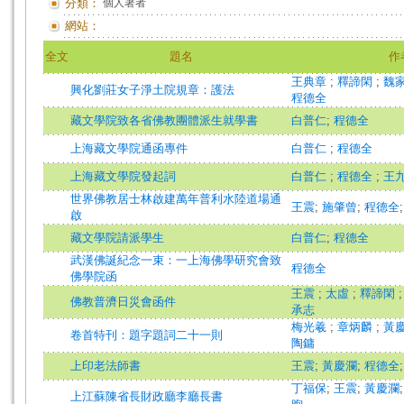
分類：
個人著者
網站：
全文
題名
作
王典章
;
釋諦閑
;
魏
興化劉莊女子淨土院規章：護法
程德全
藏文學院致各省佛教團體派生就學書
白普仁
;
程德全
上海藏文學院通函專件
白普仁
;
程德全
上海藏文學院發起詞
白普仁
;
程德全
;
王
世界佛教居士林啟建萬年普利水陸道場通
王震
;
施肇曾
;
程德全
啟
藏文學院請派學生
白普仁
;
程德全
武漢佛誕紀念一束：一上海佛學研究會致
程德全
佛學院函
王震
;
太虛
;
釋諦閑
佛教普濟日災會函件
承志
梅光羲
;
章炳麟
;
黃
卷首特刊：題字題詞二十一則
陶鏞
上印老法師書
王震
;
黃慶瀾
;
程德全
丁福保
;
王震
;
黃慶瀾
上江蘇陳省長財政廳李廳長書