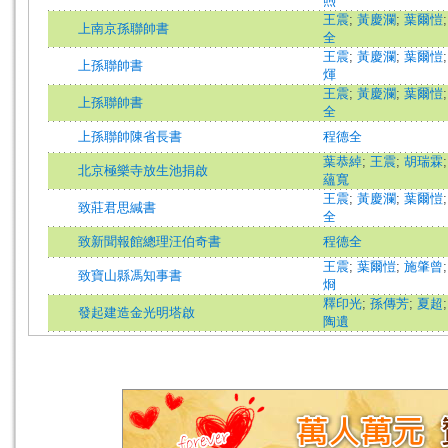
煦
王震
;
黃慶瀾
;
葉爾愷
上南京孫聯帥書
全
王震
;
黃慶瀾
;
葉爾愷
上孫聯帥書
煇
王震
;
黃慶瀾
;
葉爾愷
上孫聯帥書
全
上孫聯帥陳省長書
程德全
葉恭綽
;
王震
;
胡瑞霖
北京極樂寺放生池捐啟
蘊寬
王震
;
黃慶瀾
;
葉爾愷
致莊君思緘書
全
致新聞報館總理汪伯奇書
程德全
王震
;
葉爾愷
;
施肇曾
致寶山縣馮知事書
烱
釋印光
;
孫傳芳
;
夏超
發起建造金光明塔啟
陶遺