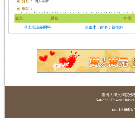
分類：
個人著者
網站：
全文
題名
作者
淨土宗論義問答
胡繼木
;
耐冬
;
賀德純
臺灣大學
文學院佛
National Taiwan Universi
doi:10.6681