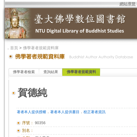
網站導覽
．
首頁
>
佛學著者規範資料庫
佛學著者檢索
查詢結果
佛學著者規範資料
賀德純
．
．
著者本人提供授權
著者本人提供書目
校正著者資訊
序號：
90356
別名：