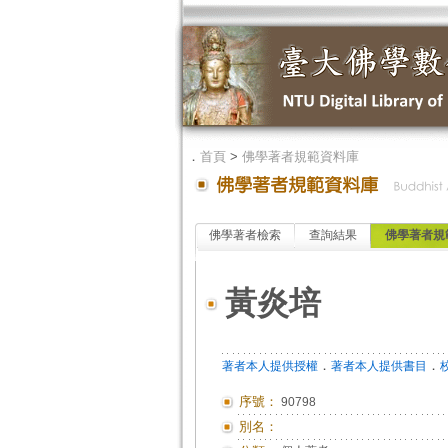
．
首頁
>
佛學著者規範資料庫
佛學著者檢索
查詢結果
佛學著者規
黃炎培
．
．
著者本人提供授權
著者本人提供書目
序號：
90798
別名：