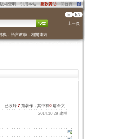
版權聲明
．
引用本站
．
捐款贊助
．
回首頁
．
日
EN
上一頁
佛典
．
語言教學
．
相關連結
已收錄
7
篇著作，其中有
0
篇全文
2014.10.29 建檔