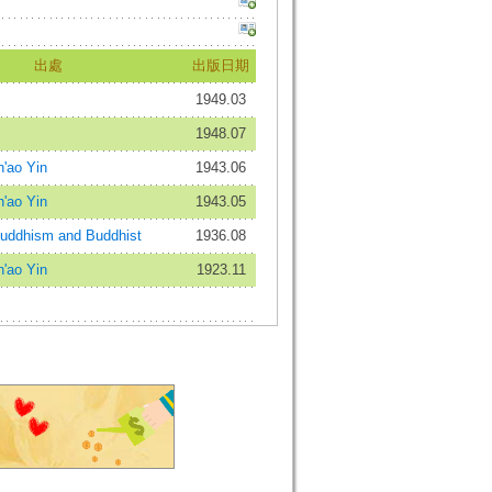
出處
出版日期
1949.03
1948.07
ao Yin
1943.06
ao Yin
1943.05
hism and Buddhist
1936.08
ao Yin
1923.11