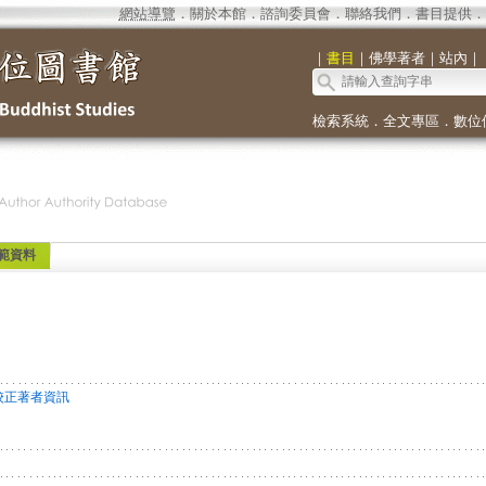
網站導覽
．
關於本館
．
諮詢委員會
．
聯絡我們
．
書目提供
．
｜
書目
｜
佛學著者
｜
站內
｜
檢索系統
．
全文專區
．
數位
範資料
校正著者資訊