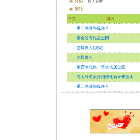
分類：
個人著者
網站：
全文
題名
重印兩漢學風序言
素食答有維居士問
怎樣做人(續完)
怎樣做人
東西南北集：黃炎培居士函
海內外名流介紹佛化新青年會函
重印兩漢學風序言