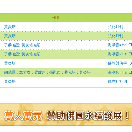
作者
黃炎培
弘化月刊
黃炎培
弘化月刊
了參 (記)
;
黃炎培 (講)
海潮音=Hai Ch'
了參 (記)
;
黃炎培 (講)
海潮音=Hai Ch'
黃炎培
佛教與佛學=Budd
胡瑞霖
;
章太炎
;
梁啟超
;
張慰西
;
蔡元培
;
黃炎培
海潮音=Hai Ch'
黃炎培
佛光社社刊