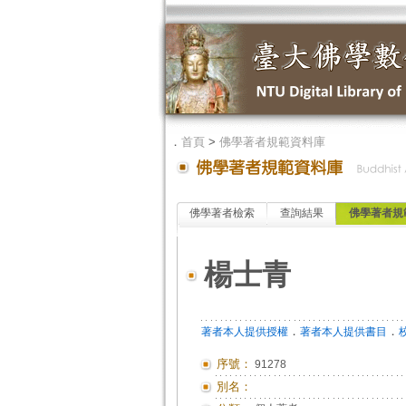
．
首頁
>
佛學著者規範資料庫
佛學著者檢索
查詢結果
佛學著者規
楊士青
．
．
著者本人提供授權
著者本人提供書目
序號：
91278
別名：