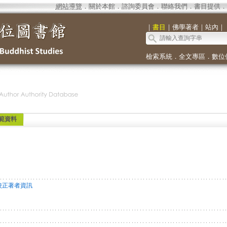
網站導覽
．
關於本館
．
諮詢委員會
．
聯絡我們
．
書目提供
．
｜
書目
｜
佛學著者
｜
站內
｜
檢索系統
．
全文專區
．
數位
範資料
校正著者資訊