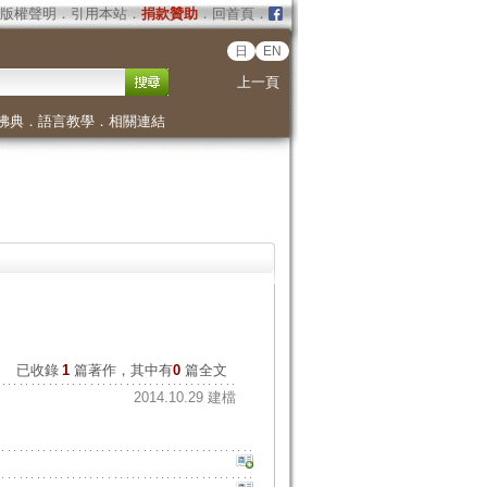
版權聲明
．
引用本站
．
捐款贊助
．
回首頁
．
日
EN
上一頁
佛典
．
語言教學
．
相關連結
已收錄
1
篇著作，其中有
0
篇全文
2014.10.29 建檔