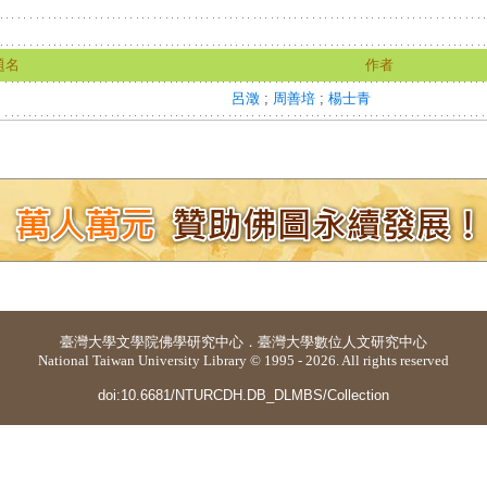
題名
作者
呂澂
;
周善培
;
楊士青
臺灣大學
文學院佛學研究中心
．
臺灣大學數位人文研究中心
National Taiwan University Library © 1995 - 2026. All rights reserved
doi:10.6681/NTURCDH.DB_DLMBS/Collection