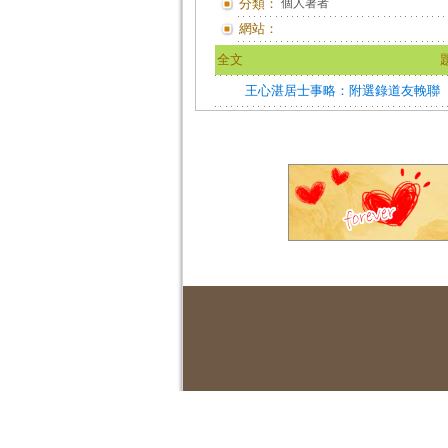
分類：
個人著者
網站：
全文
王心湛居士事略：附選錄道友輓聯