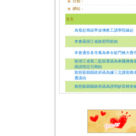
分類：
網站：
全文
為發起籌組寧波佛教工讀學院緣起
本會函浙江省政府同前由
本會通告各寺庵為奉令陡門橋大覺
致浙江省第二監獄署函為奉國佛會
函請指定日期由
致慈谿縣縣政府函為據三北護龍鄉
遷讓由
致慈谿縣縣政府函為證明妙音精舍