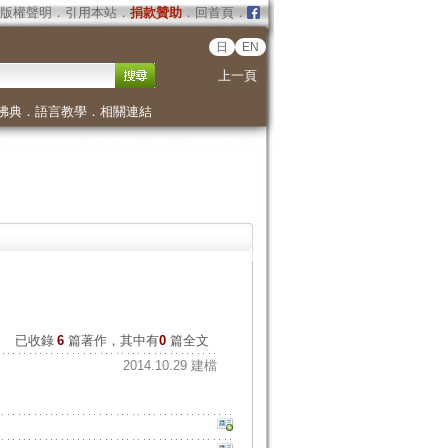
版權聲明
．
引用本站
．
捐款贊助
．
回首頁
．
日
EN
上一頁
佛典
．
語言教學
．
相關連結
已收錄
6
篇著作，其中有
0
篇全文
2014.10.29 建檔