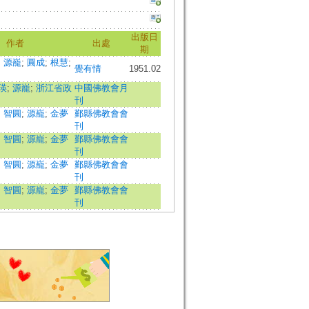
出版日
作者
出處
期
;
源巃
;
圓成
;
根慧
;
覺有情
1951.02
瑛
;
源巃
;
浙江省政
中國佛教會月
刊
;
智圓
;
源巃
;
金夢
鄞縣佛教會會
刊
;
智圓
;
源巃
;
金夢
鄞縣佛教會會
刊
;
智圓
;
源巃
;
金夢
鄞縣佛教會會
刊
;
智圓
;
源巃
;
金夢
鄞縣佛教會會
刊