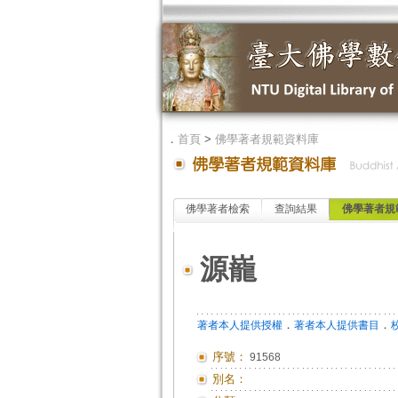
．
首頁
>
佛學著者規範資料庫
佛學著者檢索
查詢結果
佛學著者規
源巃
．
．
著者本人提供授權
著者本人提供書目
序號：
91568
別名：