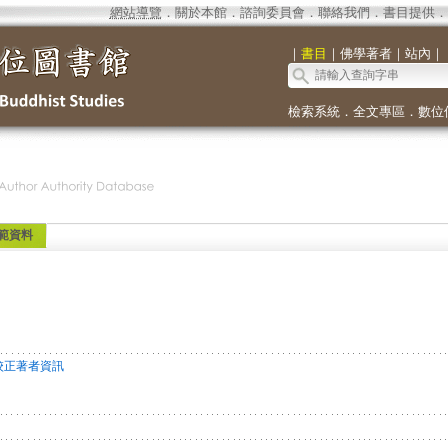
網站導覽
．
關於本館
．
諮詢委員會
．
聯絡我們
．
書目提供
．
｜
書目
｜
佛學著者
｜
站內
｜
檢索系統
．
全文專區
．
數位
範資料
校正著者資訊