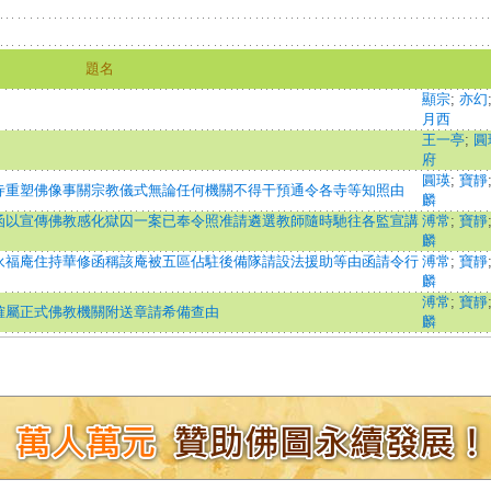
題名
顯宗
;
亦幻
月西
王一亭
;
圓
府
圓瑛
;
寶靜
寺重塑佛像事關宗教儀式無論任何機關不得干預通令各寺等知照由
麟
函以宣傳佛教感化獄囚一案已奉令照准請遴選教師隨時馳往各監宣講
溥常
;
寶靜
麟
永福庵住持華修函稱該庵被五區佔駐後備隊請設法援助等由函請令行
溥常
;
寶靜
麟
溥常
;
寶靜
確屬正式佛教機關附送章請希備查由
麟