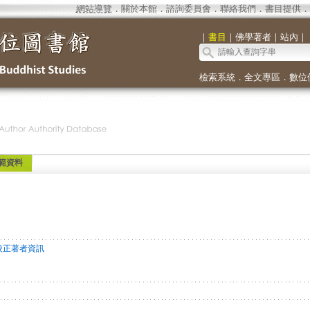
網站導覽
．
關於本館
．
諮詢委員會
．
聯絡我們
．
書目提供
．
｜
書目
｜
佛學著者
｜
站內
｜
檢索系統
．
全文專區
．
數位
範資料
校正著者資訊