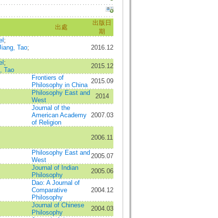
出版日
出處
期
el
;
Jiang, Tao
;
2016.12
el
;
2015.12
, Tao
Frontiers of
2015.09
Philosophy in China
Philosophy East and
2014
West
Journal of the
American Academy
2007.03
of Religion
2006.11
Philosophy East and
2005.07
West
Journal of Indian
2005.06
Philosophy
Dao: A Journal of
Comparative
2004.12
Philosophy
Journal of Chinese
2004.03
Philosophy