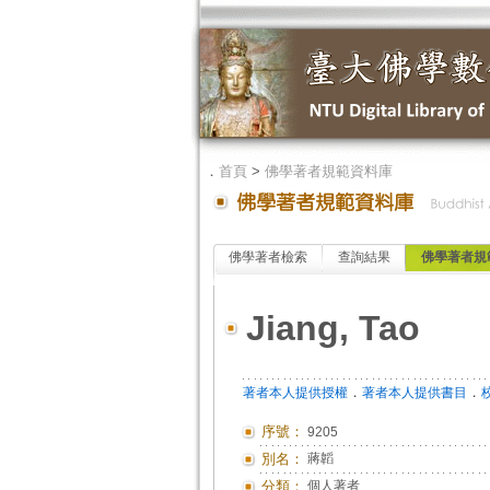
．
首頁
>
佛學著者規範資料庫
佛學著者檢索
查詢結果
佛學著者規
Jiang, Tao
．
．
著者本人提供授權
著者本人提供書目
序號：
9205
別名：
蔣韜
分類：
個人著者