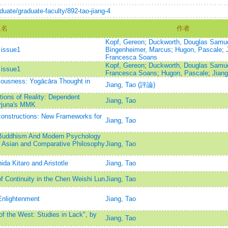
aduate/graduate-faculty/892-tao-jiang-4
題名
作者
Kopf, Gereon
;
Duckworth, Douglas Samu
 issue1
Bingenheimer, Marcus
;
Hugon, Pascale
;
Francesca Soans
Kopf, Gereon
;
Duckworth, Douglas Samu
 issue1
Francesca Soans
;
Hugon, Pascale
;
Jiang
ousness: Yogācāra Thought in
Jiang, Tao (評論)
ions of Reality: Dependent
Jiang, Tao
ārjuna's MMK
onstructions: New Frameworks for
Jiang, Tao
 Buddhism And Modern Psychology
or Asian and Comparative Philosophy
Jiang, Tao
ida Kitaro and Aristotle
Jiang, Tao
f Continuity in the Chen Weishi Lun
Jiang, Tao
Enlightenment
Jiang, Tao
f the West: Studies in Lack", by
Jiang, Tao