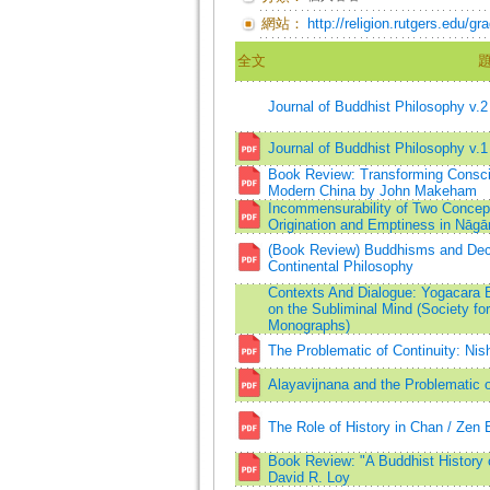
網站：
http://religion.rutgers.edu/gr
全文
Journal of Buddhist Philosophy v.2
Journal of Buddhist Philosophy v.1
Book Review: Transforming Consci
Modern China by John Makeham
Incommensurability of Two Concept
Origination and Emptiness in Nāg
(Book Review) Buddhisms and Dec
Continental Philosophy
Contexts And Dialogue: Yogacara
on the Subliminal Mind (Society f
Monographs)
The Problematic of Continuity: Nish
Alayavijnana and the Problematic o
The Role of History in Chan / Zen 
Book Review: "A Buddhist History o
David R. Loy