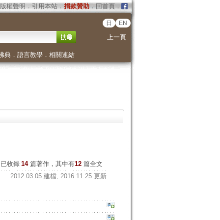
版權聲明
．
引用本站
．
捐款贊助
．
回首頁
．
日
EN
上一頁
佛典
．
語言教學
．
相關連結
已收錄
14
篇著作，其中有
12
篇全文
2012.03.05 建檔, 2016.11.25 更新