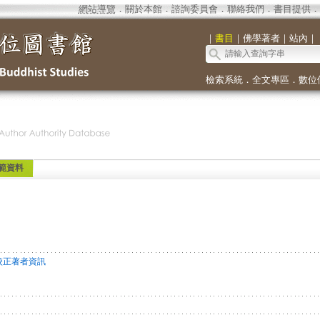
網站導覽
．
關於本館
．
諮詢委員會
．
聯絡我們
．
書目提供
．
｜
書目
｜
佛學著者
｜
站內
｜
檢索系統
．
全文專區
．
數位
範資料
校正著者資訊