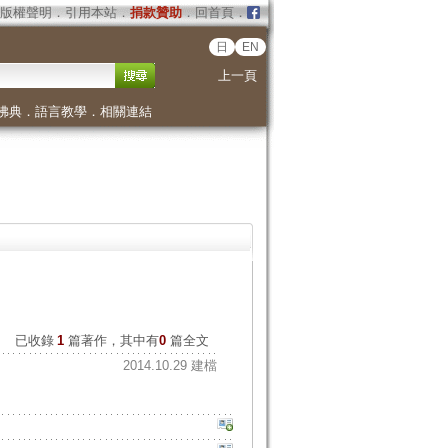
版權聲明
．
引用本站
．
捐款贊助
．
回首頁
．
日
EN
上一頁
佛典
．
語言教學
．
相關連結
已收錄
1
篇著作，其中有
0
篇全文
2014.10.29 建檔