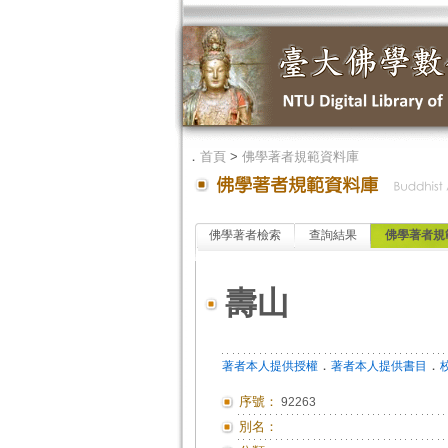
．
首頁
>
佛學著者規範資料庫
佛學著者檢索
查詢結果
佛學著者規
壽山
．
．
著者本人提供授權
著者本人提供書目
序號：
92263
別名：