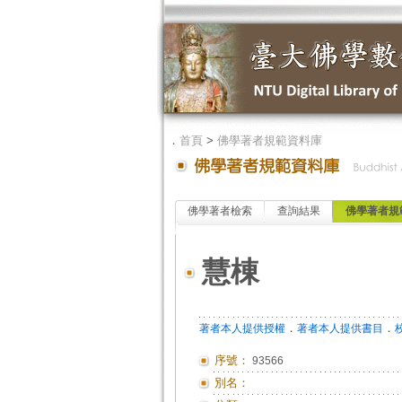
．
首頁
>
佛學著者規範資料庫
佛學著者檢索
查詢結果
佛學著者規
慧棟
．
．
著者本人提供授權
著者本人提供書目
序號：
93566
別名：