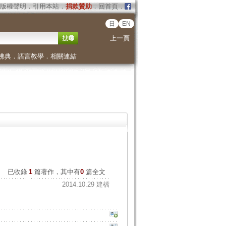
版權聲明
．
引用本站
．
捐款贊助
．
回首頁
．
日
EN
上一頁
佛典
．
語言教學
．
相關連結
已收錄
1
篇著作，其中有
0
篇全文
2014.10.29 建檔