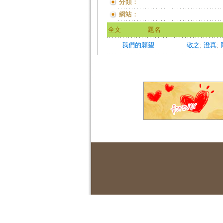
分類：
網站：
全文
題名
我們的願望
敬之
;
澄真
;