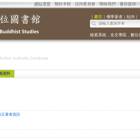
網站導覽
．
關於本館
．
諮詢委員會
．
聯絡我們
．
書目提供
．
｜
書目
｜
佛學著者
｜
站內
｜
檢索系統
．
全文專區
．
數位
範資料
校正著者資訊