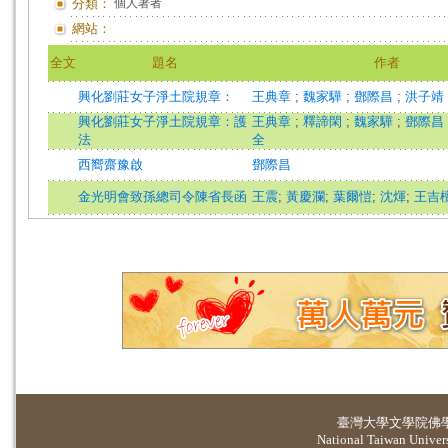
分類：
個人著者
網站：
全文
題名
作者
興化劉莊女子淨土院規章：
王典章
;
魏家驊
;
鄧際昌
;
洪子靖
興化劉莊女子淨土院規章：護
王典章
;
釋諦閑
;
魏家驊
;
鄧際昌
法
全
西嚮齋豫啟
鄧際昌
金光明會致孫總司令陳省長函
王震
;
黃慶瀾
;
葉爾愷
;
沈煇
;
王吉
臺灣大學
文學院佛
National Taiwan Universi