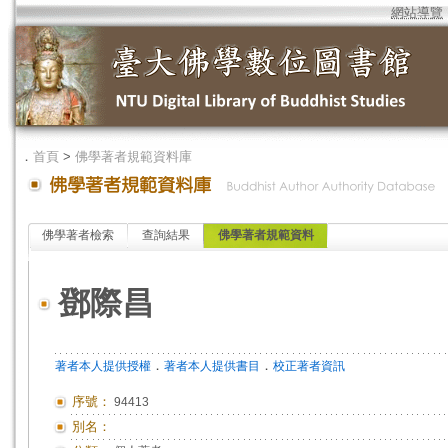
網站導覽
．
首頁
>
佛學著者規範資料庫
佛學著者檢索
查詢結果
佛學著者規範資料
鄧際昌
．
．
著者本人提供授權
著者本人提供書目
校正著者資訊
序號：
94413
別名：