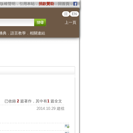
版權聲明
．
引用本站
．
捐款贊助
．
回首頁
．
日
EN
上一頁
佛典
．
語言教學
．
相關連結
已收錄
2
篇著作，其中有
1
篇全文
2014.10.29 建檔