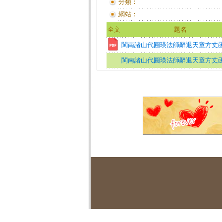
分類：
網站：
全文
題名
閩南諸山代圓瑛法師辭退天童方丈
閩南諸山代圓瑛法師辭退天童方丈