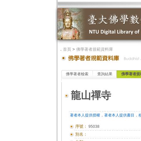
．
首頁
>
佛學著者規範資料庫
佛學著者檢索
查詢結果
佛學著者規
龍山禪寺
．
．
著者本人提供授權
著者本人提供書目
序號：
95038
別名：