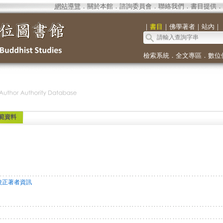
網站導覽
．
關於本館
．
諮詢委員會
．
聯絡我們
．
書目提供
．
｜
書目
｜
佛學著者
｜
站內
｜
檢索系統
．
全文專區
．
數位
範資料
校正著者資訊