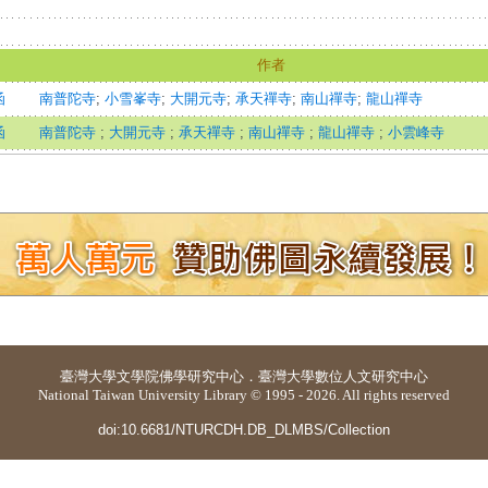
作者
函
南普陀寺
;
小雪峯寺
;
大開元寺
;
承天禪寺
;
南山禪寺
;
龍山禪寺
函
南普陀寺
;
大開元寺
;
承天禪寺
;
南山禪寺
;
龍山禪寺
;
小雲峰寺
臺灣大學
文學院佛學研究中心
．
臺灣大學數位人文研究中心
National Taiwan University Library © 1995 - 2026. All rights reserved
doi:10.6681/NTURCDH.DB_DLMBS/Collection