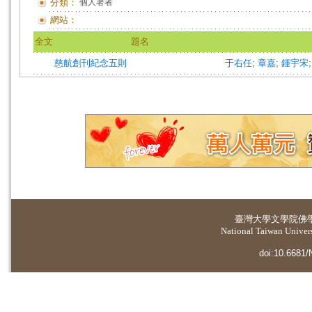
分類：
個人著者
網站：
全文
題名
慈航創刊紀念五則
于右任
;
章嘉
;
鍾宇宋
臺灣大學
文學院佛
National Taiwan Universi
doi:10.6681