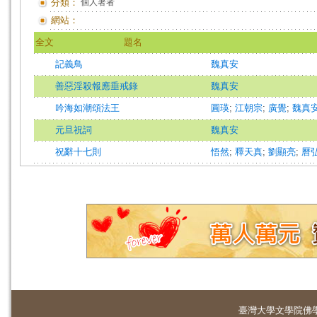
分類：
個人著者
網站：
全文
題名
記義鳥
魏真安
善惡淫殺報應垂戒錄
魏真安
吟海如潮頌法王
圓瑛
;
江朝宗
;
廣覺
;
魏真
元旦祝詞
魏真安
祝辭十七則
悟然
;
釋天真
;
劉顯亮
;
曆
臺灣大學
文學院佛