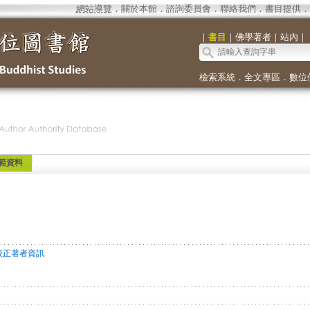
網站導覽
．
關於本館
．
諮詢委員會
．
聯絡我們
．
書目提供
．
｜
書目
｜
佛學著者
｜
站內
｜
檢索系統
．
全文專區
．
數位
範資料
校正著者資訊