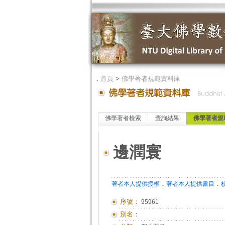
．
首頁
>
佛學著者規範資料庫
佛學著者檢索
查詢結果
佛學著者規
邊潤寰
．
．
著者本人提供授權
著者本人提供書目
序號：
95961
別名：