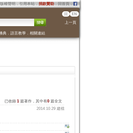
版權聲明
．
引用本站
．
捐款贊助
．
回首頁
．
日
EN
上一頁
佛典
．
語言教學
．
相關連結
已收錄
1
篇著作，其中有
0
篇全文
2014.10.29 建檔