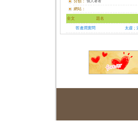
分類：
個人著者
網站：
全文
題名
答邊潤寰問
太虛
;