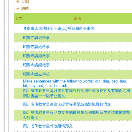
分類：
網站：
全文
題名
各處寄太虛法師函一束(二)禪菴和尚等來信
昭覺寺講經啟事
昭覺寺講經啟事
昭覺寺講經啟事
昭覺寺講經啟事
昭覺寺設立學校
Make sentences with the following words: cut, dug, beg, has,
let, say, not, met, but, rob
四川省佛教會呈為以後凡有施設對於川中軍政長官及有關係之機
關法團請一一賜予公函文
四川省佛教會呈為違法提賣寺產呈請核辦以資救濟文
四川省佛教會呈報已成立各縣佛教會名稱地址及內容請准備案指
令飭遵文
四川省佛教會呈報改組情形文