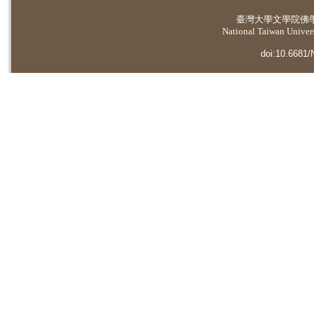
臺灣大學
文學院佛
National Taiwan Universi
doi:10.6681