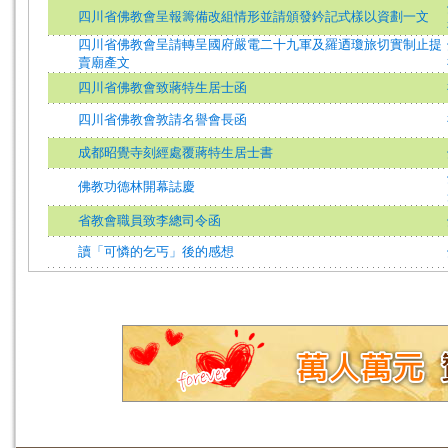
四川省佛教會呈報籌備改組情形並請頒發鈐記式樣以資劃一文
四川省佛教會呈請轉呈國府嚴電二十九軍及羅迺瓊旅切實制止提
賣廟產文
四川省佛教會致蔣特生居士函
四川省佛教會敦請名譽會長函
成都昭覺寺刻經處覆蔣特生居士書
佛教功德林開幕誌慶
省教會職員致李總司令函
讀「可憐的乞丐」後的感想