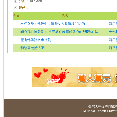
分類：
個人著者
網站：
全文
題名
不枉女身：佛經中，這些女人是這樣開悟的
釋了塵
師心我心無分別： 法王教你喚醒虔敬心的365則心法
十七
廬山佛學社徵求社員
釋了
和韻呈太虛法師
釋了
臺灣大學
文學院佛
National Taiwan Universi