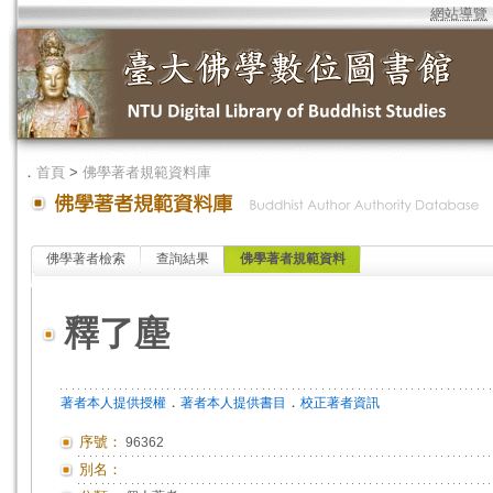
網站導覽
．
首頁
>
佛學著者規範資料庫
佛學著者檢索
查詢結果
佛學著者規範資料
釋了塵
．
．
著者本人提供授權
著者本人提供書目
校正著者資訊
序號：
96362
別名：