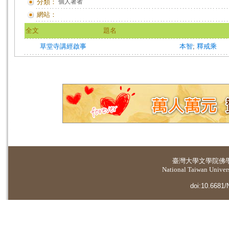
分類：
個人著者
網站：
全文
題名
草堂寺講經啟事
本智
;
釋戒乘
臺灣大學
文學院佛
National Taiwan Universi
doi:10.6681