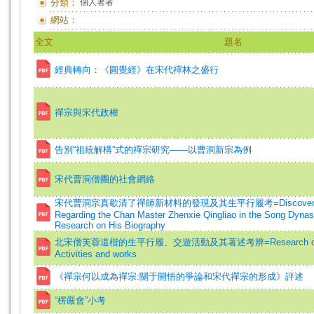
分類：
個人著者
網站：
全文
題名
經典轉向：《圓覺經》在宋代禪林之盛行
禪宗與宋代政權
告別“祖統解構”式的禪宗研究——以曹洞新宗為例
宋代曹洞僧團的社會網絡
宋代曹洞宗真歇清了禪師新材料的發現及其生平行履考=Discovery of N
Regarding the Chan Master Zhenxie Qingliao in the Song Dynas
Research on His Biography
北宋僧芙蓉道楷的生平行履、交遊活動及其著述考辨=Research on Furon
Activities and works
《禪宗何以成為禪宗:關于開悟的爭論和宋代禪宗的形成》評述
“楞嚴會”小考