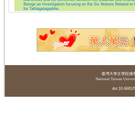
Beings:an Investigation focusing on the Six Notions Related to
for Tathāgatagarbha.
臺灣大學
文學院佛
National Taiwan Universi
doi:10.6681