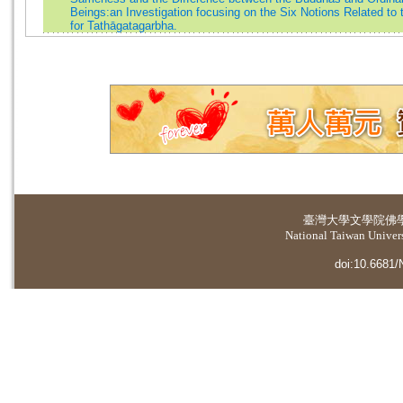
Beings:an Investigation focusing on the Six Notions Related to
for Tathāgatagarbha.
臺灣大學
文學院佛
National Taiwan Universi
doi:10.6681