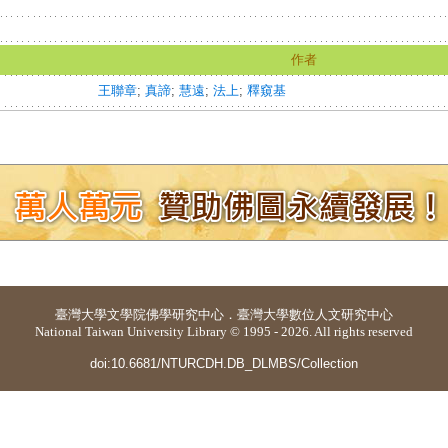
作者
王聯章
;
真諦
;
慧遠
;
法上
;
釋窺基
臺灣大學
文學院佛學研究中心
．
臺灣大學數位人文研究中心
National Taiwan University Library © 1995 - 2026. All rights reserved
doi:10.6681/NTURCDH.DB_DLMBS/Collection