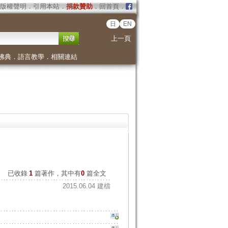
版權聲明
．
引用本站
．
捐款贊助
．
回首頁
．
日
EN
上一頁
佛典
．
語言教學
．
相關連結
已收錄
1
篇著作，其中有
0
篇全文
2015.06.04 建檔