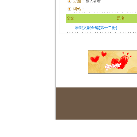
分類：
個人著者
網站：
全文
題名
唯識文獻全編(第十二冊)