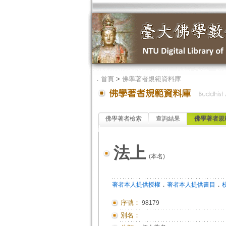
．
首頁
>
佛學著者規範資料庫
佛學著者檢索
查詢結果
佛學著者規
法上
(本名)
．
．
著者本人提供授權
著者本人提供書目
序號：
98179
別名：