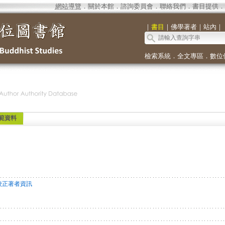
網站導覽
．
關於本館
．
諮詢委員會
．
聯絡我們
．
書目提供
．
｜
書目
｜
佛學著者
｜
站內
｜
檢索系統
．
全文專區
．
數位
範資料
校正著者資訊