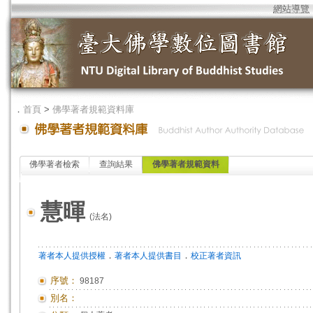
網站導覽
．
首頁
>
佛學著者規範資料庫
佛學著者檢索
查詢結果
佛學著者規範資料
慧暉
(法名)
．
．
著者本人提供授權
著者本人提供書目
校正著者資訊
序號：
98187
別名：