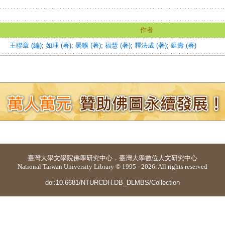
作者
王聯章 (編)
;
如理 (著)
;
曇曠 (著)
;
福慧 (著)
;
釋法成 (著)
;
延壽 (著)
臺灣大學
文學院佛學研究中心
．
臺灣大學數位人文研究中心
National Taiwan University Library © 1995 - 2026. All rights reserved
doi:10.6681/NTURCDH.DB_DLMBS/Collection