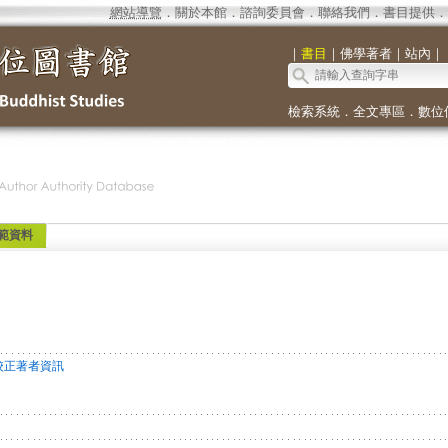
網站導覽
．
關於本館
．
諮詢委員會
．
聯絡我們
．
書目提供
．
｜
書目
｜
佛學著者
｜
站內
｜
檢索系統
．
全文專區
．
數位
範資料
校正著者資訊