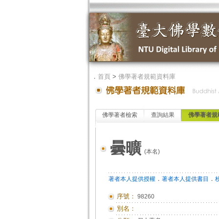
．
首頁
>
佛學著者規範資料庫
佛學著者檢索
查詢結果
佛學著者規
曇曠
(本名)
．
．
著者本人提供授權
著者本人提供書目
序號：
98260
別名：