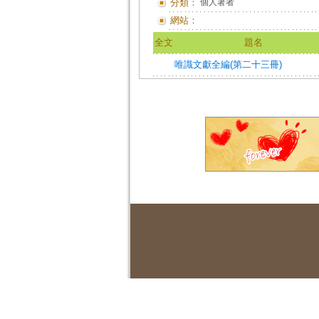
分類：
個人著者
網站：
全文
題名
唯識文獻全編(第二十三冊)