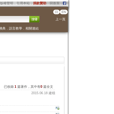
版權聲明
．
引用本站
．
捐款贊助
．
回首頁
．
日
EN
上一頁
佛典
．
語言教學
．
相關連結
已收錄
1
篇著作，其中有
0
篇全文
2015.06.18 建檔