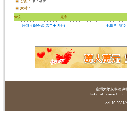
分類：
個人著者
網站：
全文
題名
唯識文獻全編(第二十四冊)
王聯章
;
寶臣
臺灣大學
文學院佛
National Taiwan Universi
doi:10.6681