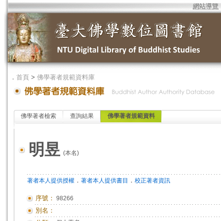
網站導覽
．
首頁
>
佛學著者規範資料庫
佛學著者檢索
查詢結果
佛學著者規範資料
明昱
(本名)
．
．
著者本人提供授權
著者本人提供書目
校正著者資訊
序號：
98266
別名：