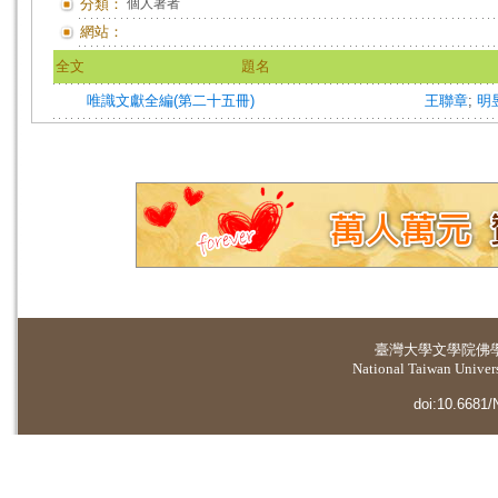
分類：
個人著者
網站：
全文
題名
唯識文獻全編(第二十五冊)
王聯章
;
明
臺灣大學
文學院佛
National Taiwan Universi
doi:10.6681