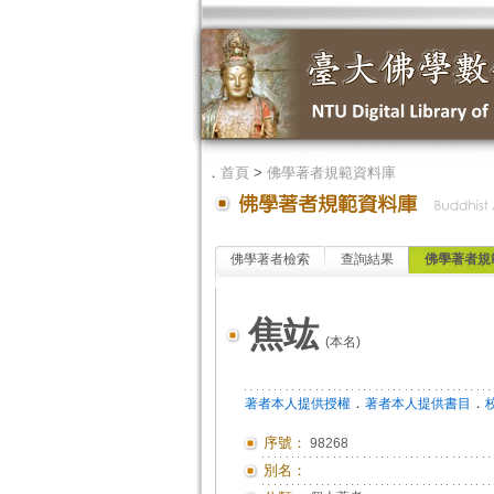
．
首頁
>
佛學著者規範資料庫
佛學著者檢索
查詢結果
佛學著者規
焦竑
(本名)
．
．
著者本人提供授權
著者本人提供書目
序號：
98268
別名：