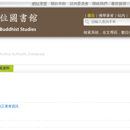
網站導覽
．
關於本館
．
諮詢委員會
．
聯絡我們
．
書目提供
．
｜
書目
｜
佛學著者
｜
站內
｜
檢索系統
．
全文專區
．
數位
範資料
校正著者資訊