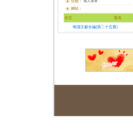
分類：
個人著者
網站：
全文
題名
唯識文獻全編(第二十五冊)