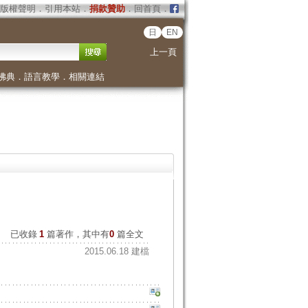
版權聲明
．
引用本站
．
捐款贊助
．
回首頁
．
日
EN
上一頁
佛典
．
語言教學
．
相關連結
已收錄
1
篇著作，其中有
0
篇全文
2015.06.18 建檔