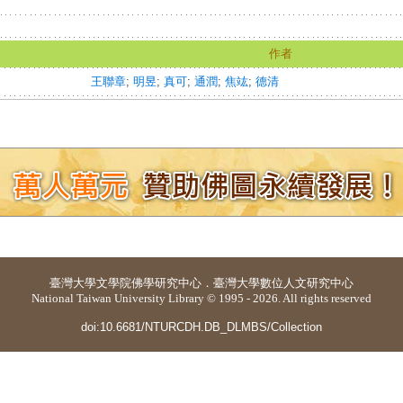
作者
王聯章
;
明昱
;
真可
;
通潤
;
焦竑
;
德清
臺灣大學
文學院佛學研究中心
．
臺灣大學數位人文研究中心
National Taiwan University Library © 1995 - 2026. All rights reserved
doi:10.6681/NTURCDH.DB_DLMBS/Collection