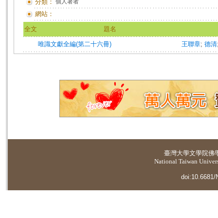
分類：
個人著者
網站：
全文
題名
唯識文獻全編(第二十六冊)
王聯章
;
德清
臺灣大學
文學院佛
National Taiwan Universi
doi:10.6681