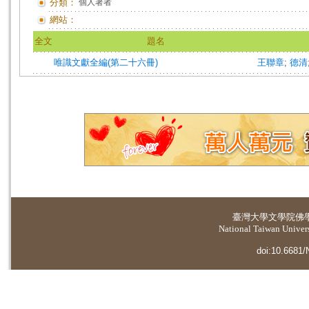
分類：
個人著者
網站：
全文
題名
唯識文獻全編(第二十六冊)
王聯章
;
德清
臺灣大學
文學院佛
National Taiwan Universi
doi:10.6681