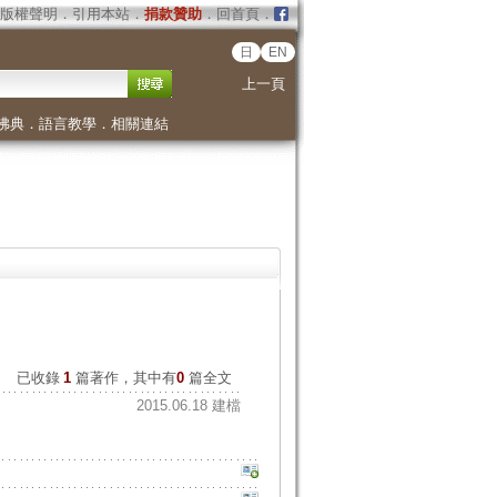
版權聲明
．
引用本站
．
捐款贊助
．
回首頁
．
日
EN
上一頁
佛典
．
語言教學
．
相關連結
已收錄
1
篇著作，其中有
0
篇全文
2015.06.18 建檔