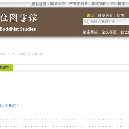
網站導覽
．
關於本館
．
諮詢委員會
．
聯絡我們
．
書目提供
．
｜
書目
｜
佛學著者
｜
站內
｜
檢索系統
．
全文專區
．
數位
範資料
校正著者資訊