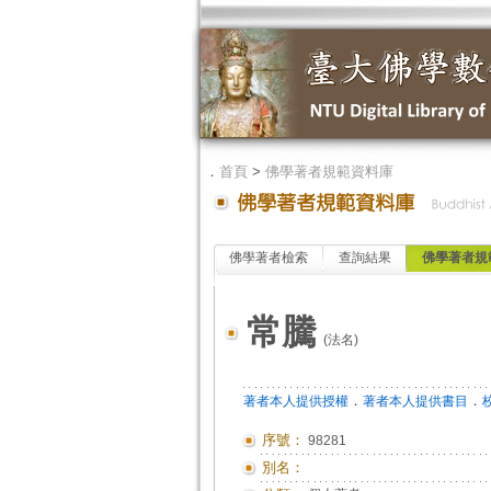
．
首頁
>
佛學著者規範資料庫
佛學著者檢索
查詢結果
佛學著者規
常騰
(法名)
．
．
著者本人提供授權
著者本人提供書目
序號：
98281
別名：