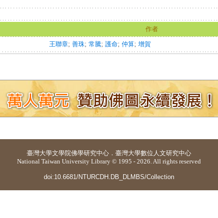
作者
王聯章
;
善珠
;
常騰
;
護命
;
仲算
;
增賀
臺灣大學
文學院佛學研究中心
．
臺灣大學數位人文研究中心
National Taiwan University Library © 1995 - 2026. All rights reserved
doi:10.6681/NTURCDH.DB_DLMBS/Collection