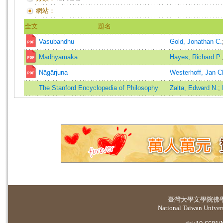
網站：
全文
題名
Vasubandhu
Gold, Jonathan C.
Madhyamaka
Hayes, Richard P.
Nāgārjuna
Westerhoff, Jan C
The Stanford Encyclopedia of Philosophy
Zalta, Edward N.
;
臺灣大學
文學院佛
National Taiwan Universi