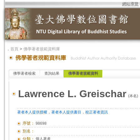
網站導覽
．
首頁
>
佛學著者規範資料庫
佛學著者檢索
查詢結果
佛學著者規範資料
Lawrence L. Greischar
(本名)
．
．
著者本人提供授權
著者本人提供書目
校正著者資訊
序號：
98698
別名：
分類：
個人著者