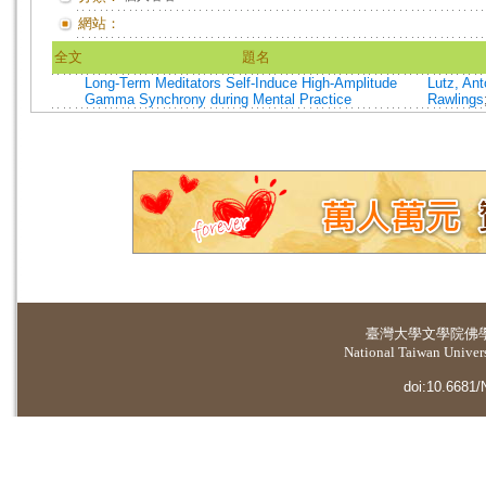
網站：
全文
題名
Long-Term Meditators Self-Induce High-Amplitude
Lutz, Ant
Gamma Synchrony during Mental Practice
Rawlings
臺灣大學
文學院佛
National Taiwan Universi
doi:10.6681