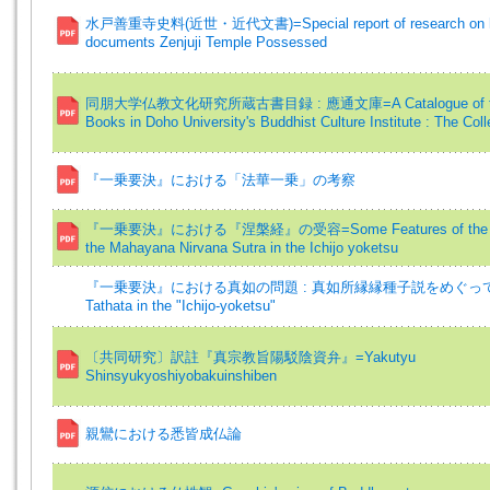
水戸善重寺史料(近世・近代文書)=Special report of research on his
documents Zenjuji Temple Possessed
同朋大学仏教文化研究所蔵古書目録 : 應通文庫=A Catalogue of the 
Books in Doho University's Buddhist Culture Institute : The Coll
『一乗要決』における「法華一乗」の考察
『一乗要決』における『涅槃経』の受容=Some Features of the Acc
the Mahayana Nirvana Sutra in the Ichijo yoketsu
『一乗要決』における真如の問題 : 真如所縁縁種子説をめぐって=The
Tathata in the "Ichijo-yoketsu"
〔共同研究〕訳註『真宗教旨陽駁陰資弁』=Yakutyu
Shinsyukyoshiyobakuinshiben
親鸞における悉皆成仏論