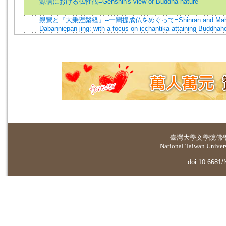
源信における仏性観=Genshin's view of Buddha-nature
親鸞と『大乗涅槃経』--一闡提成仏をめぐって=Shinran and Mah
Dabanniepan-jing: with a focus on icchantika attaining Buddhah
臺灣大學
文學院佛
National Taiwan Universi
doi:10.6681