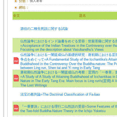
分類：
個人著者
網站：
全文
題名
源信の二種生死説に関する試論
仏性論争におけるインド論書をめぐる受容 : 世親菩薩に関する
=Acceptance of the Indian Treatises in the Controversy over th
Focusing on the description about Vasubandhu's Views
仏性論争における一闡提成仏の基礎的研究 : 唐初期における霊
争点をめぐって=A Fundamental Study of the Icchantika's Attain
Buddhahood in the Controversy Over the Buddha-nature: The Po
between Ling run, Shen tai and Yi rong in Early Tang
唐初期仏性論争における一闡提成仏の考察 : 霊潤の「一巻章」
=A Study of A Study of Attaining Buddhahood of Icchantikas in
Nature in The Early Tang Era: Main focus is Ling run's(霊潤) 
The Lost Writings
法宝の教判論=The Doctrinal Classification of Fa-bao
『一乗要決』における理行二仏性説の受容=Some Features of the A
the Two-fold Buddha-Nature Theory in the Ichijo Yoketsu