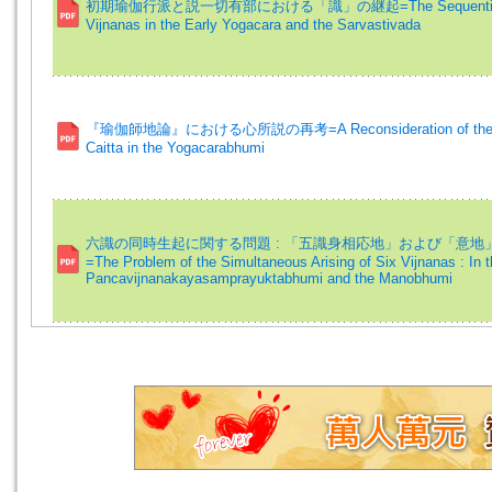
初期瑜伽行派と説一切有部における「識」の継起=The Sequential Ar
Vijnanas in the Early Yogacara and the Sarvastivada
『瑜伽師地論』における心所説の再考=A Reconsideration of the T
Caitta in the Yogacarabhumi
六識の同時生起に関する問題 : 「五識身相応地」および「意地
=The Problem of the Simultaneous Arising of Six Vijnanas : In 
Pancavijnanakayasamprayuktabhumi and the Manobhumi