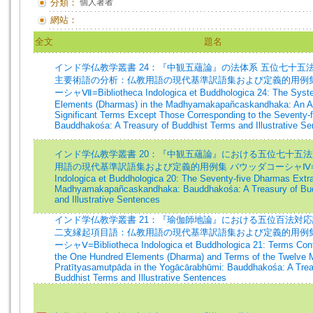
分類：
個人著者
網站：
全文
題名
インド学仏教学叢書 24：『中観五蘊論』の法体系 五位七十五
主要術語の分析：仏教用語の現代基準訳語集および定義的用例集
ーシャⅦ=Bibliotheca Indologica et Buddhologica 24: The Syste
Elements (Dharmas) in the Madhyamakapañcaskandhaka: An An
Significant Terms Except Those Corresponding to the Seventy-
Bauddhakośa: A Treasury of Buddhist Terms and Illustrative S
インド学仏教学叢書 20：『中観五蘊論』における五位七十五
用語の現代基準訳語集および定義的用例集 バウッダコーシャⅣ=Bibl
Indologica et Buddhologica 20: The Seventy-five Dharmas Extr
Madhyamakapañcaskandhaka: Bauddhakośa: A Treasury of Bu
and Illustrative Sentences
インド学仏教学叢書 21：『瑜伽師地論』における五位百法対
二支縁起項目語：仏教用語の現代基準訳語集および定義的用例集
ーシャⅤ=Bibliotheca Indologica et Buddhologica 21: Terms Cont
the One Hundred Elements (Dharma) and Terms of the Twelve 
Pratītyasamutpāda in the Yogācārabhūmi: Bauddhakośa: A Trea
Buddhist Terms and Illustrative Sentences