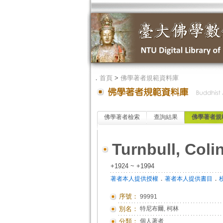
．
首頁
>
佛學著者規範資料庫
佛學著者檢索
查詢結果
佛學著者規
Turnbull, Coli
+1924 ~ +1994
．
．
著者本人提供授權
著者本人提供書目
序號：
99991
別名：
特尼布爾, 柯林
分類：
個人著者