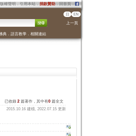
版權聲明
．
引用本站
．
捐款贊助
．
回首頁
．
日
EN
上一頁
佛典
．
語言教學
．
相關連結
已收錄
2
篇著作，其中有
0
篇全文
2015.10.16 建檔, 2022.07.15 更新