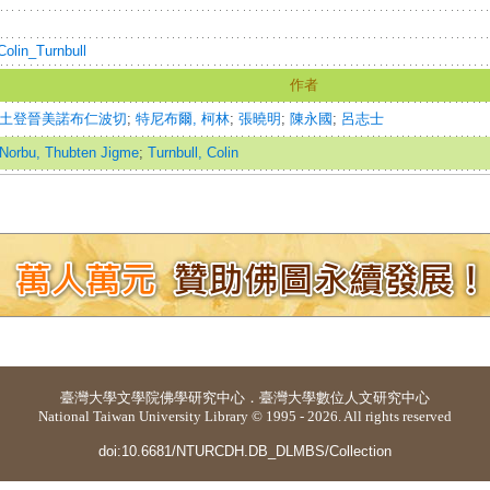
/Colin_Turnbull
作者
土登晉美諾布仁波切
;
特尼布爾, 柯林
;
張曉明
;
陳永國
;
呂志士
Norbu, Thubten Jigme
;
Turnbull, Colin
臺灣大學
文學院佛學研究中心
．
臺灣大學數位人文研究中心
National Taiwan University Library © 1995 - 2026. All rights reserved
doi:10.6681/NTURCDH.DB_DLMBS/Collection