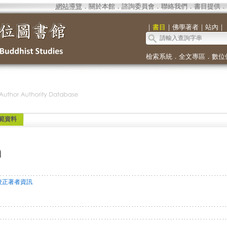
網站導覽
．
關於本館
．
諮詢委員會
．
聯絡我們
．
書目提供
．
｜
書目
｜
佛學著者
｜
站內
｜
檢索系統
．
全文專區
．
數位
範資料
n
校正著者資訊