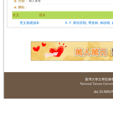
分類：
個人著者
網站：
全文
題名
梵文基礎讀本
A. F. 斯坦莰勒
;
季羨林
;
林段晴
;
臺灣大學
文學院佛
National Taiwan Universi
doi:10.6681