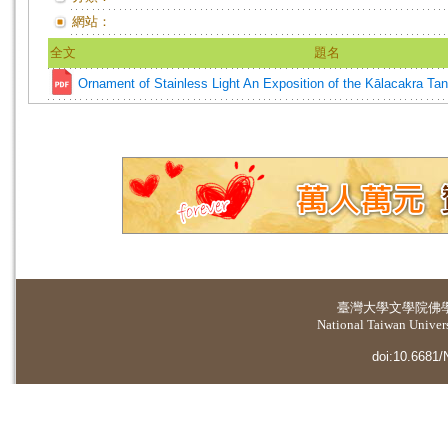
網站：
全文
題名
Ornament of Stainless Light An Exposition of the Kālacakra Tan
臺灣大學
文學院佛
National Taiwan Universi
doi:10.6681