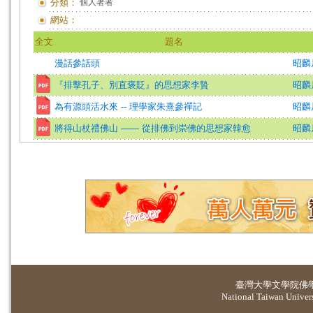
分類：
個人著者
網站：
全文
題名
漫話參話頭
昭麟
『排擊孔子、別直褒貶』的思想家李贄
昭麟
為有源頭活水來 -- 理學家朱熹參禪記
昭麟
將得山杖禮佛山 —— 從排佛到崇佛的思想家韓愈
昭麟
臺灣大學
文學院佛
National Taiwan Universi