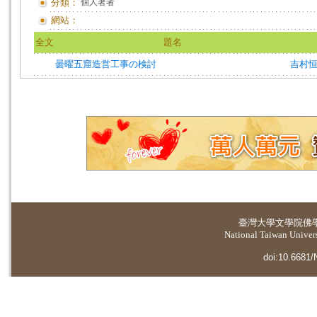
分類：
個人著者
網站：
全文
題名
曇曜五窟造営工事の検討
吉村
臺灣大學
文學院佛
National Taiwan Universi
doi:10.6681