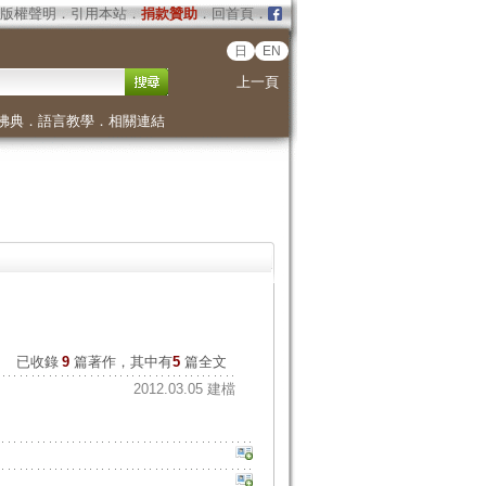
版權聲明
．
引用本站
．
捐款贊助
．
回首頁
．
日
EN
上一頁
佛典
．
語言教學
．
相關連結
已收錄
9
篇著作，其中有
5
篇全文
2012.03.05 建檔