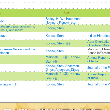
名
作者
Bailey, H. W.
;
Hackmann,
sion
Heinrich
;
Konow, Sten
sahasrika prajnaparamita;
Konow, Sten
alysis, and index
stava
Konow, Sten
Indian Historica
Acta Orientalia
Konow, Sten (著)
Orientales Bat
hotanese Version and the
Manuscript Rema
Konow, Sten
slation
Found inEaster
Marshall, J. (著)
;
Konow,
Annual Report o
of India
Sten (著)
Konow, Sten
;
Andersen,
Journal of the P
Dines
;
Andersen, Dines
Marshall, J. (著)
;
Konow,
Annual Report o
of India
Sten (著)
nning with H,
Konow, Sten
Journal of the P