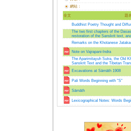
網站：
全文
題
Buddhist Poetry Thought and Diffu
The two first chapters of the Dasa
restoration of the Sanskrit text, an
Remarks on the Khotanese Jataka
Note on Vajrapani-Indra
The Aparimitayuh Sutra, the Old K
Sanskrit Text and the Tibetan Tran
Excavations at Sārnāth 1908
Pali Words Beginning with "S"
Sārnāth
Lexicographical Notes: Words Begi