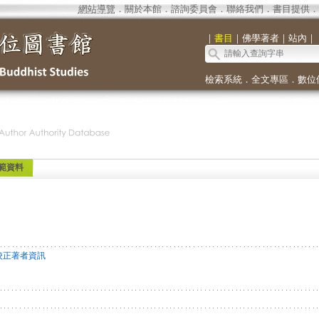
網站導覽
．
關於本館
．
諮詢委員會
．
聯絡我們
．
書目提供
．
｜
書目
｜
佛學著者
｜
站內
｜
檢索系統
．
全文專區
．
數位
範資料
校正著者資訊