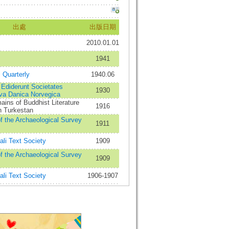
出處
出版日期
2010.01.01
1941
l Quarterly
1940.06
: Ediderunt Societates
1930
ava Danica Norvegica
ins of Buddhist Literature
1916
n Turkestan
f the Archaeological Survey
1911
ali Text Society
1909
f the Archaeological Survey
1909
ali Text Society
1906-1907