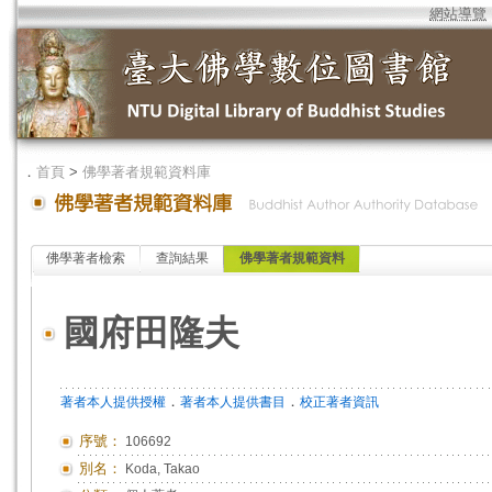
網站導覽
．
首頁
>
佛學著者規範資料庫
佛學著者檢索
查詢結果
佛學著者規範資料
國府田隆夫
．
．
著者本人提供授權
著者本人提供書目
校正著者資訊
序號：
106692
別名：
Koda, Takao