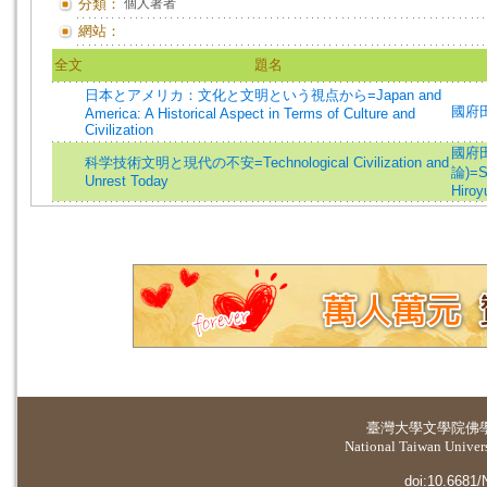
分類：
個人著者
網站：
全文
題名
日本とアメリカ：文化と文明という視点から=Japan and
國府田隆
America: A Historical Aspect in Terms of Culture and
Civilization
國府田隆
科学技術文明と現代の不安=Technological Civilization and
論)=Sh
Unrest Today
Hiroyu
臺灣大學
文學院佛
National Taiwan Universi
doi:10.6681