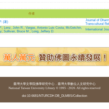
作者
Journal of Dharm
P. (著)
Transcultural Re
P.
;
Lenz, John R.
;
Vargas, Antonio Luis Costa
;
McGetchin,
International Jo
y
;
Sullivan, Bruce M.
;
Long, Jeffery D.
臺灣大學
文學院佛學研究中心
．
臺灣大學數位人文研究中心
National Taiwan University Library © 1995 - 2026. All rights reserved
doi:10.6681/NTURCDH.DB_DLMBS/Collection