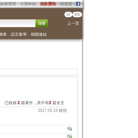
版權聲明
．
引用本站
．
捐款贊助
．
回首頁
．
日
EN
上一頁
佛典
．
語言教學
．
相關連結
已收錄
2
篇著作，其中有
2
篇全文
2017.03.24 建檔