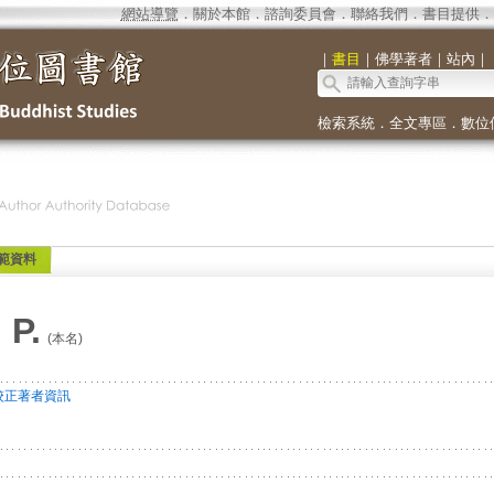
網站導覽
．
關於本館
．
諮詢委員會
．
聯絡我們
．
書目提供
．
｜
書目
｜
佛學著者
｜
站內
｜
檢索系統
．
全文專區
．
數位
範資料
 P.
(本名)
校正著者資訊