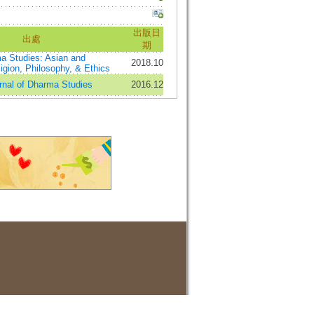
出版日
出處
期
a Studies: Asian and
2018.10
ligion, Philosophy, & Ethics
urnal of Dharma Studies
2016.12