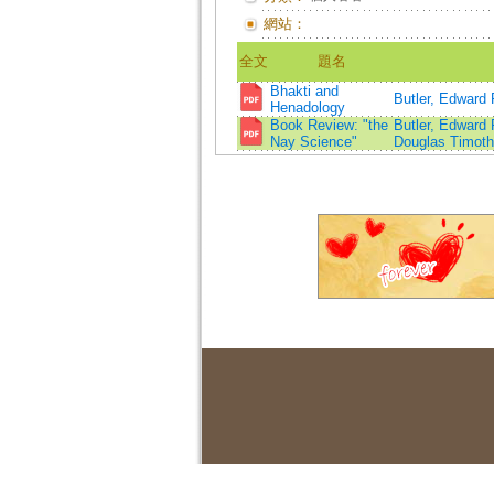
網站：
全文
題名
Bhakti and
Butler, Edward 
Henadology
Book Review: "the
Butler, Edward 
Nay Science"
Douglas Timoth