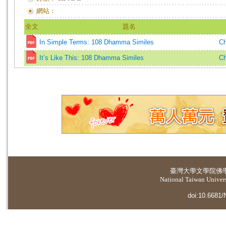
網站：
全文
題名
In Simple Terms: 108 Dhamma Similes
Ch
It’s Like This: 108 Dhamma Similes
Ch
臺灣大學
文學院佛
National Taiwan Universi
doi:10.6681