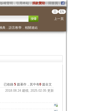
版權聲明
．
引用本站
．
捐款贊助
．
回首頁
．
日
EN
上一頁
佛典
．
語言教學
．
相關連結
已收錄
5
篇著作，其中有
0
篇全文
2018.08.24 建檔, 2025.02.05 更新