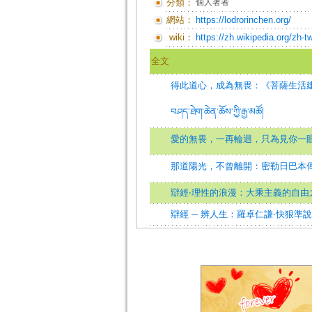
分類：
個人著者
網站：
https://lodrorinchen.org/
wiki：
https://zh.wikipedia.o
全文
得此道心，成為無畏：《菩薩生活建言錄詳
བཤད་ཐེག་ཆེན་ཆོས་ཀྱི་རྒྱ་མཚོ།
愛的無畏，一再輪迴，只為見你一眼：佛陀本生
那道陽光，不曾離開：密勒日巴本傳=མཛ
辯經‧理性的浪漫：大乘主義的自由
辯經 ─ 辨人生：羅卓仁謙‧快狠