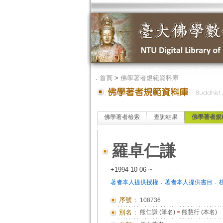
．
首頁
>
佛學著者規範資料庫
佛學著者檢索
查詢結果
佛學著者規
羅卓仁謙
+1994-10-06 ~
．
．
著者本人提供授權
著者本人提供書目
序號：
108736
別名：
熊仁謙 (筆名)
=
熊慧行 (本名)