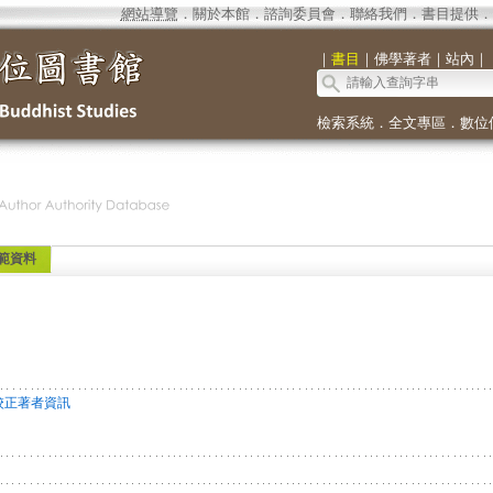
網站導覽
．
關於本館
．
諮詢委員會
．
聯絡我們
．
書目提供
．
｜
書目
｜
佛學著者
｜
站內
｜
檢索系統
．
全文專區
．
數位
範資料
校正著者資訊