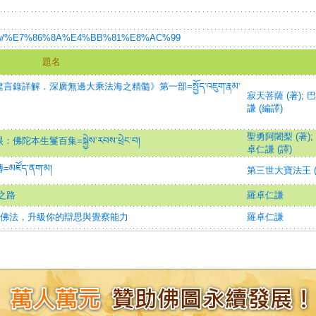
rg/zh-tw/%E7%86%8A%E4%BB%81%E8%AC%99
題名
解．深廣無邊大乘法海之精髓》第一部=སྤྱོད་འཇུག་རྣམ་
寂天菩薩 (著)
;
巴
謙 (編譯)
聖勇阿闍梨 (著)
;
鬘百集=སྐྱེས་རབས་ཕྲེང་བ།
卓仁謙 (譯)
ོད་ནག་མ།
第三世大寶法王 (
之路
羅卓仁謙
準說佛法，升級你的辯思與覺察能力
羅卓仁謙