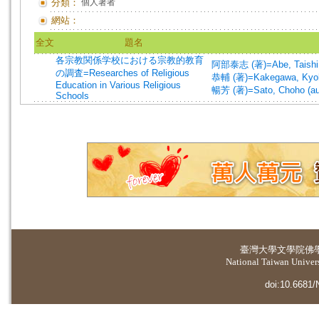
分類：
個人著者
網站：
全文
題名
各宗教関係学校における宗教的教育
阿部泰志 (著)=Abe, Taishi 
の調査=Researches of Religious
恭輔 (著)=Kakegawa, Kyoh
Education in Various Religious
暢芳 (著)=Sato, Choho (au
Schools
臺灣大學
文學院佛
National Taiwan Universi
doi:10.6681