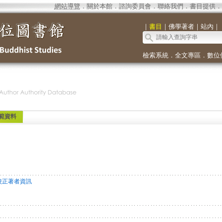
網站導覽
．
關於本館
．
諮詢委員會
．
聯絡我們
．
書目提供
．
｜
書目
｜
佛學著者
｜
站內
｜
檢索系統
．
全文專區
．
數位
範資料
校正著者資訊