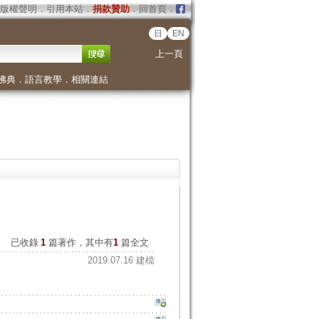
版權聲明
．
引用本站
．
捐款贊助
．
回首頁
．
日
EN
上一頁
佛典
．
語言教學
．
相關連結
已收錄
1
篇著作，其中有
1
篇全文
2019.07.16 建檔