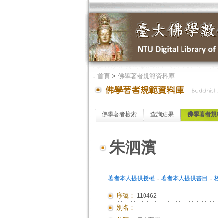
．
首頁
>
佛學著者規範資料庫
佛學著者檢索
查詢結果
佛學著者規
朱泗濱
．
．
著者本人提供授權
著者本人提供書目
序號：
110462
別名：