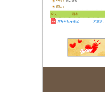
分類：
個人著者
網站：
全文
題名
黃梅四祖寺遊記
朱泗濱